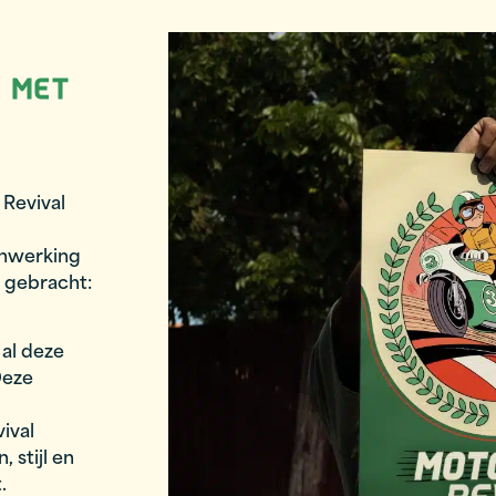
K MET
 Revival
enwerking
 gebracht:
 al deze
Deze
ival
 stijl en
.