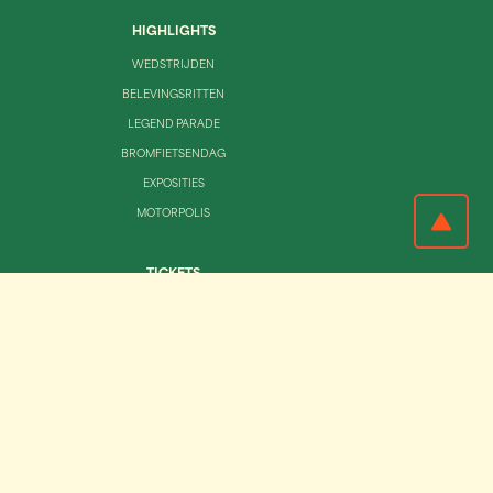
HIGHLIGHTS
WEDSTRIJDEN
BELEVINGSRITTEN
LEGEND PARADE
BROMFIETSENDAG
EXPOSITIES
MOTORPOLIS
TICKETS
MOTOR-TICKET
EXPERIENCES
HOSPITALITY
MEER INFO
TICKETS
MOTOR REVIVAL ZOLDER