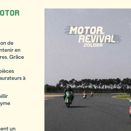
MOTOR
ion de
ntenir en
tres. Grâce
 pièces
taurateurs à
llir
nyme
ment un